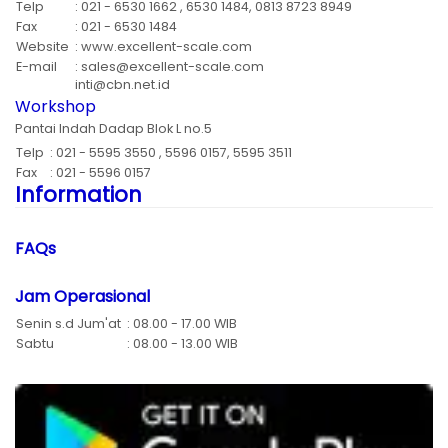
Telp
: 021 - 6530 1662 , 6530 1484, 0813 8723 8949
Fax
: 021 - 6530 1484
Website
: www.excellent-scale.com
E-mail
: sales@excellent-scale.com
inti@cbn.net.id
Workshop
Pantai Indah Dadap Blok L no.5
Telp
: 021 - 5595 3550 , 5596 0157, 5595 3511
Fax
: 021 - 5596 0157
Information
FAQs
Jam Operasional
Senin s.d Jum'at
: 08.00 - 17.00 WIB
Sabtu
: 08.00 - 13.00 WIB