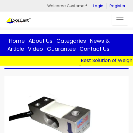
Welcome Customer!
Login
Register
Home
About Us
Categories
News &
Article
Video
Guarantee
Contact Us
Best Solution of Weight
Home
>
Products
> Load Cell Single Point - SP1