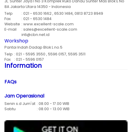
JL. Sunter Jaya I No 3 Komplek Ruko Danau Sunter Mas Blok E No
8A Jakarta Utara 14350 - Indonesia
Telp
: 021 - 6530 1662 , 6530 1484, 0813 8723 8949
Fax
: 021 - 6530 1484
Website
: www.excellent-scale.com
E-mail
: sales@excellent-scale.com
inti@cbn.net.id
Workshop
Pantai Indah Dadap Blok L no.5
Telp
: 021 - 5595 3550 , 5596 0157, 5595 3511
Fax
: 021 - 5596 0157
Information
FAQs
Jam Operasional
Senin s.d Jum'at
: 08.00 - 17.00 WIB
Sabtu
: 08.00 - 13.00 WIB